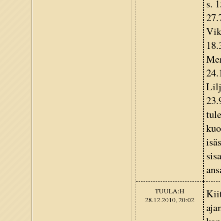
s. 
27.
Vik
18.
Mer
24.
Lil
23.
tul
kuo
isä
sis
ans
TUULA:H
Kii
28.12.2010, 20:02
aja