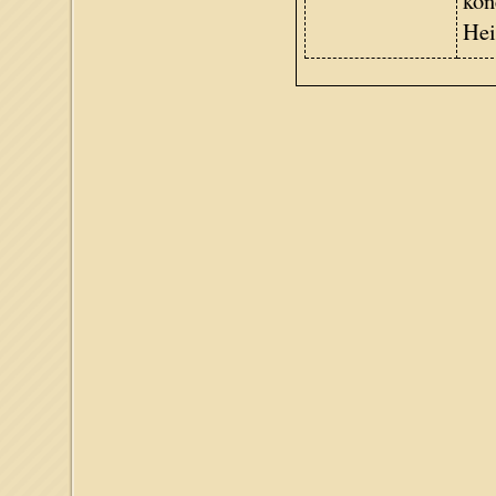
kon
Hei