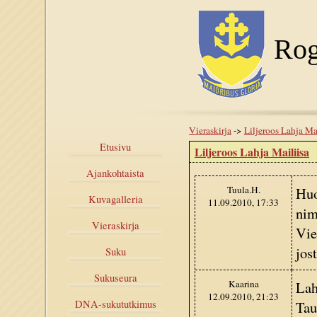
Rog
Vieraskirja
->
Liljeroos Lahja Ma
Etusivu
Liljeroos Lahja Mailiisa
Ajankohtaista
Tuula.H.
Huo
Kuvagalleria
11.09.2010, 17:33
nim
Vieraskirja
Vie
jos
Suku
Sukuseura
Kaarina
Lah
12.09.2010, 21:23
Tau
DNA-sukututkimus