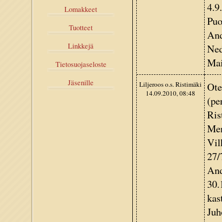
4.9
Lomakkeet
Puo
Tuotteet
And
Linkkejä
Ned
Mai
Tietosuojaseloste
Jäsenille
Liljeroos o.s. Ristimäki
Ote
14.09.2010, 08:48
(pe
Ris
Mer
Vil
27/
And
30.
kas
Juh