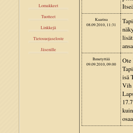
Itse
Lomakkeet
Tuotteet
Kaarina
Tapi
08.09.2010, 11:31
Linkkejä
näky
lisä
Tietosuojaseloste
ansa
Jäsenille
Ihmetyttää
Ote
09.09.2010, 09:00
Tapi
isä 
Vih 
Laps
17.7
kuin
osaa