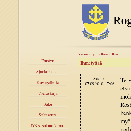
Rog
Vieraskirja
->
Ihmetyttää
Etusivu
Ihmetyttää
Ajankohtaista
Susanna
Terv
Kuvagalleria
07.09.2010, 17:06
etsi
Vieraskirja
mole
Rosh
Suku
henk
Sukuseura
myös
DNA-sukututkimus
perh