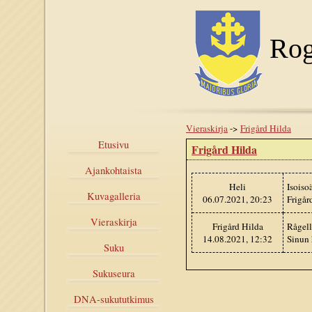
Rog
Vieraskirja
->
Frigård Hilda
Etusivu
Frigård Hilda
Ajankohtaista
Heli
Isoiso
Kuvagalleria
06.07.2021, 20:23
Frigår
Vieraskirja
Frigård Hilda
Rågell
14.08.2021, 12:32
Sinun 
Suku
Sukuseura
DNA-sukututkimus