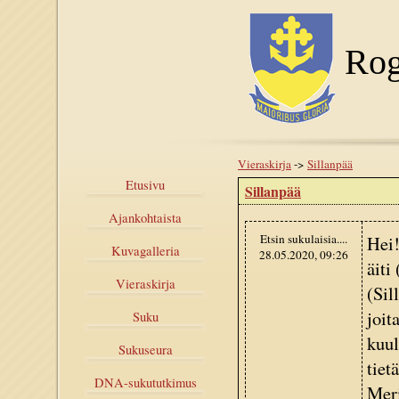
Rog
Vieraskirja
->
Sillanpää
Etusivu
Sillanpää
Ajankohtaista
Etsin sukulaisia....
Hei!
Kuvagalleria
28.05.2020, 09:26
äiti
Vieraskirja
(Sil
joit
Suku
kuul
Sukuseura
tiet
DNA-sukututkimus
Meri