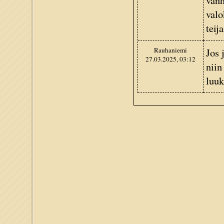
vanh
valo
teij
Rauhaniemi
Jos 
27.03.2025, 03:12
niin
luu