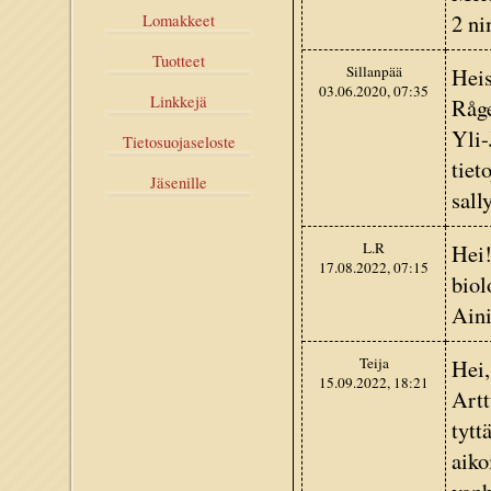
2 ni
Lomakkeet
Tuotteet
Sillanpää
Heis
03.06.2020, 07:35
Linkkejä
Råge
Yli-
Tietosuojaseloste
tiet
Jäsenille
sall
L.R
Hei!
17.08.2022, 07:15
biol
Aini
Teija
Hei,
15.09.2022, 18:21
Artt
tytt
aiko