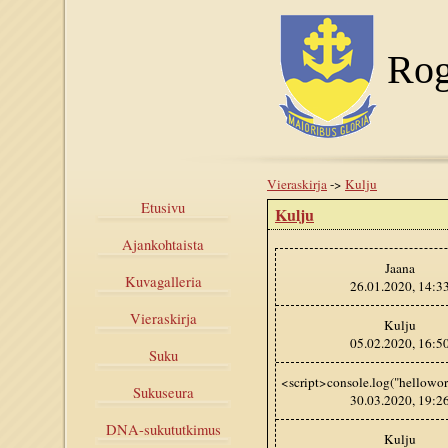
Rog
Vieraskirja
->
Kulju
Etusivu
Kulju
Ajankohtaista
Jaana
Kuvagalleria
26.01.2020, 14:3
Vieraskirja
Kulju
05.02.2020, 16:5
Suku
<script>console.log("hellowor
Sukuseura
30.03.2020, 19:2
DNA-sukututkimus
Kulju