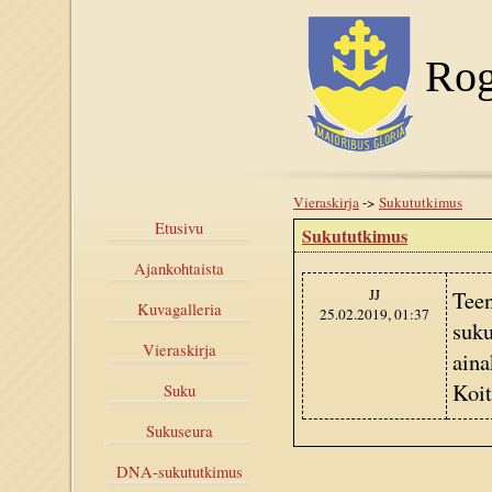
Rog
Vieraskirja
->
Sukututkimus
Etusivu
Sukututkimus
Ajankohtaista
JJ
Teen
Kuvagalleria
25.02.2019, 01:37
suku
Vieraskirja
aina
Koit
Suku
Sukuseura
DNA-sukututkimus