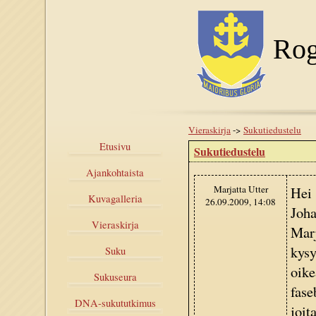
Rog
Vieraskirja
->
Sukutiedustelu
Etusivu
Sukutiedustelu
Ajankohtaista
Marjatta Utter
Hei 
Kuvagalleria
26.09.2009, 14:08
Joha
Vieraskirja
Marj
kysy
Suku
oike
Sukuseura
fase
DNA-sukututkimus
joit