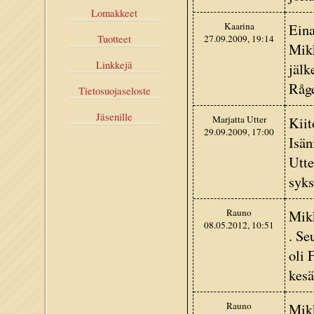
Lomakkeet
Kaarina
Eina
27.09.2009, 19:14
Tuotteet
Mikk
Linkkejä
jälk
Råge
Tietosuojaseloste
Jäsenille
Marjatta Utter
Kiit
29.09.2009, 17:00
Isän
Utte
syks
Rauno
Mikk
08.05.2012, 10:51
. Se
oli 
kesä
Rauno
Mikk