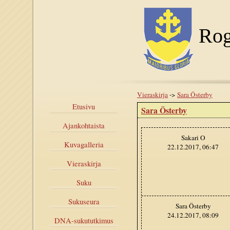
Rog
Vieraskirja
->
Sara Österby
Etusivu
Sara Österby
Ajankohtaista
Sakari O
Kuvagalleria
22.12.2017, 06:47
Vieraskirja
Suku
Sukuseura
Sara Österby
24.12.2017, 08:09
DNA-sukututkimus