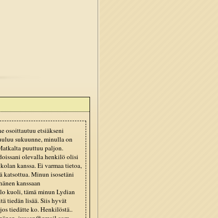
e osoittautuu etsiäkseni
kuuluu sukuunne, minulla on
Matkalta puuttuu paljon.
oissani olevalla henkilö olisi
kolan kanssa. Ei varmaa tietoa,
ä katsottua. Minun isosetäni
 hänen kanssaan
lo kuoli, tämä minun Lydian
ä tiedän lisää. Siis hyvät
os tiedätte ko. Henkilöstä..