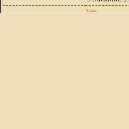
Ottakaa yhteys Pekka Le
Vastaa