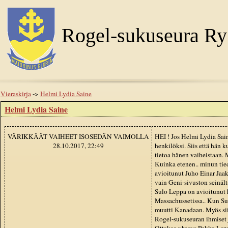
Rogel-sukuseura Ry
Vieraskirja
->
Helmi Lydia Saine
Helmi Lydia Saine
VÄRIKKÄÄT VAIHEET ISOSEDÄN VAIMOLLA
HEI ! Jos Helmi Lydia Sain
28.10.2017, 22:49
henkilöksi. Siis että hän 
tietoa hänen vaiheistaan. 
Kuinka etenen.. minun tied
avioitunut Juho Einar Jaak
vain Geni-sivuston seinält
Sulo Leppa on avioitunut
Massachussetissa.. Kun Su
muutti Kanadaan. Myös siit
Rogel-sukuseuran ihmiset j