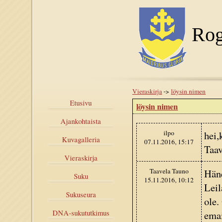
Rog
Vieraskirja
->
löysin nimen
Etusivu
löysin nimen
Ajankohtaista
ilpo
hei,
Kuvagalleria
07.11.2016, 15:17
Taav
Vieraskirja
Taavela Tauno
Häne
Suku
15.11.2016, 10:12
Leil
Sukuseura
ole.
emai
DNA-sukututkimus