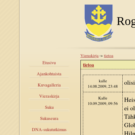
Rog
Vieraskirja
->
tietoa
Etusivu
tietoa
Ajankohtaista
kalle
olis
Kuvagalleria
14.08.2009, 23:48
Vieraskirja
Kalle
Heis
10.09.2009, 09:56
ei o
Suku
Tähk
Sukuseura
Glob
DNA-sukututkimus
Hilm