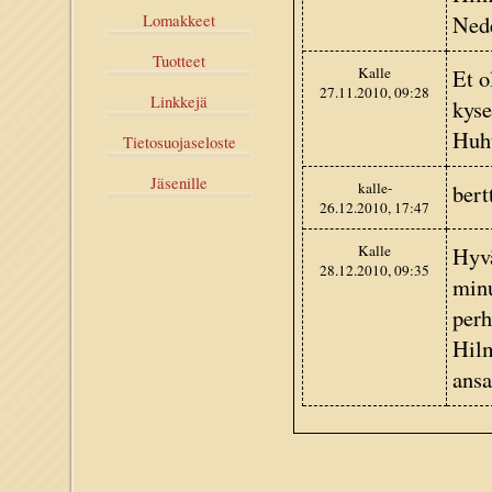
Nede
Lomakkeet
Tuotteet
Kalle
Et o
27.11.2010, 09:28
Linkkejä
kyse
Huh
Tietosuojaseloste
Jäsenille
kalle-
bert
26.12.2010, 17:47
Kalle
Hyvä
28.12.2010, 09:35
minu
perh
Hilm
ansa