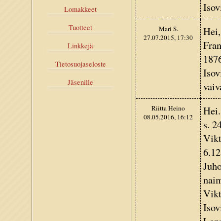
Isov
Lomakkeet
Tuotteet
Mari S.
Hei,
27.07.2015, 17:30
Fran
Linkkejä
1876
Tietosuojaseloste
Isov
Jäsenille
vaiv
Riitta Heino
Hei.
08.05.2016, 16:12
s. 2
Vikt
6.12
Juho
naim
Vikt
Isov