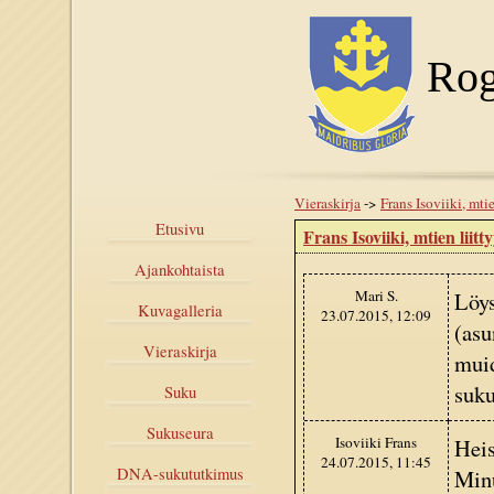
Rog
Vieraskirja
->
Frans Isoviiki, mti
Etusivu
Frans Isoviiki, mtien liit
Ajankohtaista
Mari S.
Löys
Kuvagalleria
23.07.2015, 12:09
(asu
Vieraskirja
muid
suk
Suku
Sukuseura
Isoviiki Frans
Heis
24.07.2015, 11:45
Minu
DNA-sukututkimus