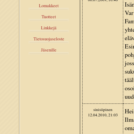
Isä
Lomakkeet
Var
Tuotteet
Fam
Linkkejä
yhte
eläv
Tietosuojaseloste
Esi
Jäsenille
poh
jos
suku
tää
oso
uud
sinisiipinen
Hei
12.04.2010, 21:03
Ilm
oma