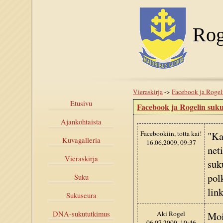
Rog
Vieraskirja
->
Facebook ja Rogel
Etusivu
Facebook ja Rogelin suk
Ajankohtaista
Facebookiin, totta kai!
"Ka
Kuvagalleria
16.06.2009, 09:37
net
Vieraskirja
suk
pol
Suku
lin
Sukuseura
Aki Rogel
Moi
DNA-sukututkimus
06.07.2009, 10:46