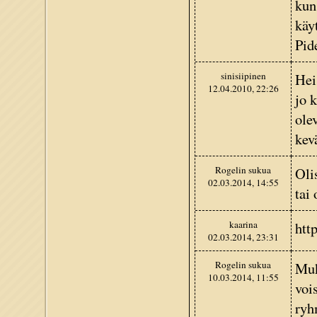
kun
käy
Pid
sinisiipinen
Hei
12.04.2010, 22:26
jo 
ole
kev
Rogelin sukua
Oli
02.03.2014, 14:55
tai 
kaarina
htt
02.03.2014, 23:31
Rogelin sukua
Muk
10.03.2014, 11:55
voi
ryh