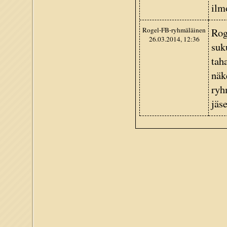
ilm
Rogel-FB-ryhmäläinen
Rog
26.03.2014, 12:36
suk
tah
näk
ryh
jäse