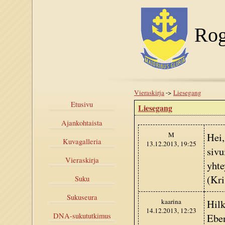
Rog
Vieraskirja
->
Liesegang
Etusivu
Liesegang
Ajankohtaista
M
Hei,
Kuvagalleria
13.12.2013, 19:25
sivu
Vieraskirja
yhte
(Kri
Suku
Sukuseura
kaarina
Hilk
14.12.2013, 12:23
Eben
DNA-sukututkimus