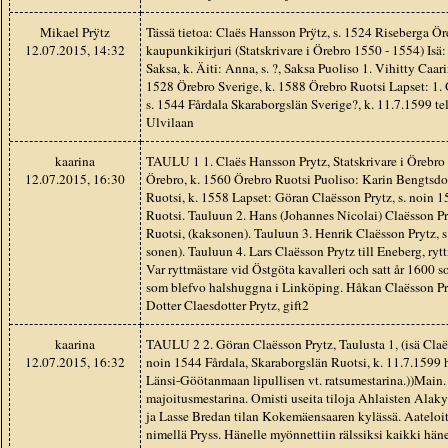
Mikael Prÿtz
Tässä tietoa: Claës Hansson Prÿtz, s. 1524 Riseberga Ö
12.07.2015, 14:32
kaupunkikirjuri (Statskrivare i Örebro 1550 - 1554) Isä
Saksa, k. Äiti: Anna, s. ?, Saksa Puoliso 1. Vihitty Caari
1528 Örebro Sverige, k. 1588 Örebro Ruotsi Lapset: 1. 
s. 1544 Fårdala Skaraborgslän Sverige?, k. 11.7.1599 tel
Ulvilaan
kaarina
TAULU 1 1. Claës Hansson Prytz, Statskrivare i Örebro 
12.07.2015, 16:30
Örebro, k. 1560 Örebro Ruotsi Puoliso: Karin Bengtsdot
Ruotsi, k. 1558 Lapset: Göran Claësson Prytz, s. noin 1
Ruotsi. Tauluun 2. Hans (Johannes Nicolai) Claësson Pr
Ruotsi, (kaksonen). Tauluun 3. Henrik Claësson Prytz, s
sonen). Tauluun 4. Lars Claësson Prytz till Eneberg, rytt
Var ryttmästare vid Östgöta kavalleri och satt år 1600 
som blefvo halshuggna i Linköping. Håkan Claësson Pryt
Dotter Claesdotter Prytz, gift2
kaarina
TAULU 2 2. Göran Claësson Prytz, Taulusta 1, (isä Claës 
12.07.2015, 16:32
noin 1544 Fårdala, Skaraborgslän Ruotsi, k. 11.7.1599 h
Länsi-Göötanmaan lipullisen vt. ratsumestarina.))Main.
majoitusmestarina. Omisti useita tiloja Ahlaisten Alaky
ja Lasse Bredan tilan Kokemäensaaren kylässä. Aateloi
nimellä Pryss. Hänelle myönnettiin rälssiksi kaikki häne