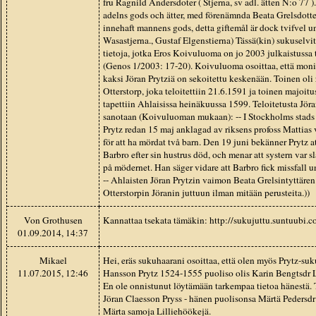
fru Ragnild Andersdoter ( Stjerna, sv adl. ätten N:o 77 ).
adelns gods och ätter, med förenämnda Beata Grelsdotte
innehaft mannens gods, detta giftemål är dock tvifvel un
Wasastjerna., Gustaf Elgenstierna) Tässä(kin) sukuselvit
tietoja, jotka Eros Koivuluoma on jo 2003 julkaistussa
(Genos 1/2003: 17-20). Koivuluoma osoittaa, että moni
kaksi Jöran Prytziä on sekoitettu keskenään. Toinen oli r
Otterstorp, joka teloitettiin 21.6.1591 ja toinen majoitu
tapettiin Ahlaisissa heinäkuussa 1599. Teloitetusta Jöran
sanotaan (Koivuluoman mukaan): -- I Stockholms stads 
Prytz redan 15 maj anklagad av riksens profoss Mattias v
för att ha mördat två barn. Den 19 juni bekänner Prytz at
Barbro efter sin hustrus död, och menar att systern var s
på mödernet. Han säger vidare att Barbro fick missfall u
-- Ahlaisten Jöran Prytzin vaimon Beata Grelsintyttären
Otterstorpin Jöranin juttuun ilman mitään perusteita.))
Von Grothusen
Kannattaa tsekata tämäkin: http://sukujuttu.suntuubi.
01.09.2014, 14:37
Mikael
Hei, eräs sukuhaarani osoittaa, että olen myös Prytz-su
11.07.2015, 12:46
Hansson Prytz 1524-1555 puoliso olis Karin Bengtsdr L
En ole onnistunut löytämään tarkempaa tietoa hänestä. 
Jöran Claesson Pryss - hänen puolisonsa Märtä Pedersdr
Märta samoja Lilliehöökejä.