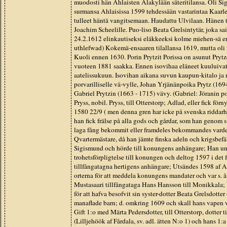
muodosti hän Ahlaisten Alakylään säteritilansa. Oli Si
surmansa Ahlaisissa 1599 tehdessään vastarintaa Kaarle 
tulleet häntä vangitsemaan. Haudattu Ulvilaan. Hänen t
Joachim Scheelille. Puo-liso Beata Grelsintytär, joka sa
24.2.1612 elinkautiseksi eläkkeeksi kolme miehen-sä ent
uthlefwad) Kokemä-ensaaren tilallansa 1619, mutta oli 
Kuoli ennen 1630. Porin Prytzit Porissa on asunut Pryt
vuoteen 1881 saakka. Ennen isovihaa eläneet kuuluivat
aatelissukuun. Isovihan aikana suvun kaupun-kitalo ja ni
porvarilliselle vä-vylle, Johan Yrjänänpoika Prytz (1694
Gabriel Prytzin (1663 - 1715) vävy. (Gabriel: Jöranin 
Pryss, nobil. Pryss, till Otterstorp; Adlad, eller fick fö
1580 22/9 ( men denna gren har icke på svenska riddarhu
han fick frälse på alla gods och gårdar, som han genom si
laga fång bekommit eller framdeles bekommandes varde
Qvartermästare, då han jämte finska adeln och krigsbefäl
Sigismund och hörde till konungens anhängare; Han u
trohetsförpligtelse till konungen och deltog 1597 i det 
tillfångatagna hertigens anhängare; Utsändes 1598 af Ar
orterna för att meddela konungens mandater och var s. å
Mustasaari tillfångataga Hans Hansson till Monikkala
för att hafva besofvit sin syster-dotter Beata Grelsdott
manaflade barn; d. omkring 1609 och skall hans vapen v
Gift 1:o med Märta Pedersdotter, till Otterstorp, dotter
(Lilljehöök af Fårdala, sv. adl. ätten N:o 1) och hans 1: