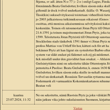
Stjerna, sv adl. ätten N:o 77 ).- 2:o ) enligt Lagus, Fins
förenämnda Beata Grelsdotter, hvilken såsom enka skul
giftemål är dock tvifvel underkastadt. (källa: O. Wasastj
Tässä(kin) sukuselvityksessä toistetaan virheellisiä tie
jo 2003 julkaistussa tutkimuksessaan oikaissut (Geno
osoittaa, että monissa aikaisemmissa selvityksissä kaksi
keskenään. Toinen oli ratsumestari Jöran Prytz till Otters
21.6.1591 ja toinen majoitusmestari Jöran Prytz, joka t
1599. Teloitetusta Jöran Prytzistä till Otterstorp sanot
Stockholms stads tänkebok 1591 finner vi Jöran Prytz r
profoss Mattias von Uttleff för hor, kätteri och för att h
bekänner Prytz att han lägrat sin systedotter Barbro efte
systern var släkt endast på fädernet och eij på mödernet
fick missfall under den graviditet han orsakat. -- Ahlai
Grelsintyttären nimi on sekoitettu tähän Otterstorpin J
perusteita.4 Puoliso: Beata Grelsdotter, k. ennen 1630
Grelsdotter, hvilken såsom enka skulle in-nehaft mannen
tvifvel un-derkastadt. Rosnäsin Tervaselän ryttarena ma
Fodermarsk eli varmaankin Kokemäenkartanon rehumestar
Beatan veli
kaarina
Ne on sekoitettu, nämä Ruotsin Prytz ja joku välskäri Pry
23.07.2024, 11:32
näin jatkuu vika johto sukulaisuuten Suomeen, kirjatt
Vastaa