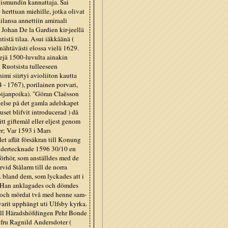
gismundin kannattaja. Sai
herttuan miehille, jotka olivat
ilansa annettiin amiraali
i Johan De la Gardien kir-jeellä
istä tilaa. Asui iäkkäänä (
nähtävästi elossa vielä 1629.
zejä 1500-luvulta ainakin
 Ruotsista tulleeseen
mi siirtyi avioliiton kautta
 - 1767), porilainen porvari,
poijanpoika). "Göran Claësson
rnyelse på det gamla adelskapet
set blifvit introducerad ) då
tt giftemål eller eljest genom
r; Var 1593 i Mars
et aflät försäkran till Konung
ndertecknade 1596 30/10 en
förhör, som anställdes med de
vid Stålarm till de norra
. bland dem, som lyckades att i
; Han anklagades och dömdes
er och mördat två med henne sam-
arit upphängt uti Ulfsby kyrka.
 till Häradshöfdingen Pehr Bonde
a fru Ragnild Andersdoter (