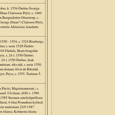
rebro, k. 1554 Örebro Sverige
: Hans Claëssson Prÿtz, s. 1460
n Bengtsdotter Otterstorp, s.
Georgs (Jöran*) Claësson Prÿtz,
oitettu Ahlaisissa, haudattu
1550 - 1554, s. 1524 Riseberga,
ter, s. noin 1528 Örebro
544 Fårdala, Skara-borgslän
ytz, s. 24.1.1550 Örebro
. 24.1.1550 Örebro, (kak-
mästare, riks-råd, s. noin 1550.
som domare öfver de Riksråd,
z, Pryss, s. 1555. Tauluun 5.
Prytz), Majoitusmestari., s.
aud. Ulvilaan. ((Oli v. 1580
 1585 Suomen aatelislipullisen
lässä, 4 tilaa Pomarkun kylässä
tiin uudestaan 22/9 1587
n tilansa. Kolmesta tilasta