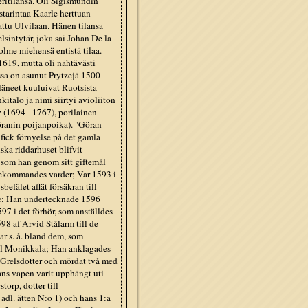
ritilansa. Oli Sigismundin
starintaa Kaarle herttuan
attu Ulvilaan. Hänen tilansa
lsintytär, joka sai Johan De la
olme miehensä entistä tilaa.
619, mutta oli nähtävästi
ssa on asunut Prytzejä 1500-
läneet kuuluivat Ruotsista
italo ja nimi siirtyi avioliiton
z (1694 - 1767), porilainen
Jöranin poijanpoika). "Göran
r fick förnyelse på det gamla
ka riddarhuset blifvit
r, som han genom sitt giftemål
 bekommandes varder; Var 1593 i
efälet aflät försäkran till
e; Han undertecknade 1596
97 i det förhör, som anställdes
98 af Arvid Stålarm till de
ar s. å. bland dem, som
ill Monikkala; Han anklagades
a Grelsdotter och mördat två med
ns vapen varit upphängt uti
torp, dotter till
adl. ätten N:o 1) och hans 1:a