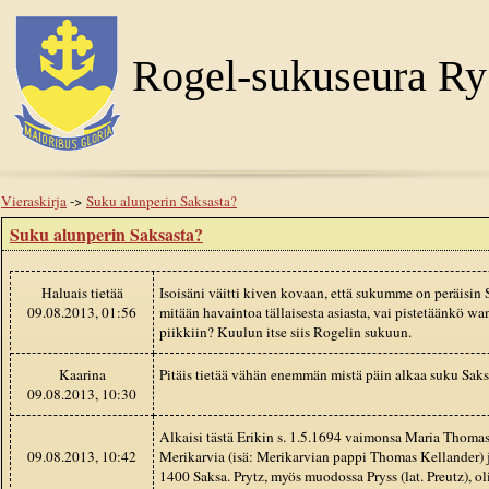
Rogel-sukuseura Ry
Vieraskirja
->
Suku alunperin Saksasta?
Suku alunperin Saksasta?
Haluais tietää
Isoisäni väitti kiven kovaan, että sukumme on peräisin
09.08.2013, 01:56
mitään havaintoa tällaisesta asiasta, vai pistetäänkö w
piikkiin? Kuulun itse siis Rogelin sukuun.
Kaarina
Pitäis tietää vähän enemmän mistä päin alkaa suku Sak
09.08.2013, 10:30
Alkaisi tästä Erikin s. 1.5.1694 vaimonsa Maria Thomas
09.08.2013, 10:42
Merikarvia (isä: Merikarvian pappi Thomas Kellander) j
1400 Saksa. Prytz, myös muodossa Pryss (lat. Preutz), ol