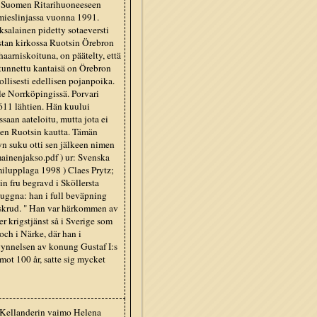
tu Suomen Ritarihuoneeseen
mieslinjassa vuonna 1991.
ksalainen pidetty sotaeversti
stan kirkossa Ruotsin Örebron
aarniskoituna, on päätelty, että
 tunnettu kantaisä on Örebron
llisesti edellisen pojanpoika.
e Norrköpingissä. Porvari
611 lähtien. Hän kuului
saan aateloitu, mutta jota ei
een Ruotsin kautta. Tämän
yn suku otti sen jälkeen nimen
mainenjakso.pdf ) ur: Svenska
milupplaga 1998 ) Claes Prytz;
in fru begravd i Sköllersta
huggna: han i full beväpning
 skrud. " Han var härkommen av
r krigstjänst så i Sverige som
ch i Närke, där han i
gynnelsen av konung Gustaf I:s
mot 100 år, satte sig mycket
 Kellanderin vaimo Helena