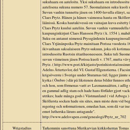
sukuhaara on aateloitu. Yksi sukuhaara on introdusoi
aatelisena sukuna numero 57. Suomalainen suku kuoli 
Suvun vanhin tunnettu jäsen on 1400-luvulla elänyt, sa
Claes Prytz. Hänen ja hänen vaimonsa hauta on Sköller
läänissä. Koska hautakivessä on vainajan kuva esitetty h
Claes Prytz kuului aateliin. Suvun vanhin varmuudella
kaupunginkirjuri Claes Hansson Prytz ( k. 1554 ), mahdo
Suku on antanut nimensä Pryssgårdenin kaupunginosall
Claes Yrjänänpoika Prytz mainitaan Porissa vuodesta 1
ikivanhaan saksalaiseen Prytz-sukuun, joka oli kotimaas
introdusoitu Ruotsin ritarihuoneeseen. Suku tuli Suom
suvun viimeinen jäsen Porissa kuoli v. 1767, mutta väv
Prytz. ( http://www.pori.fi/kirjasto/porinhistoria/ensim
Adelns Ättertavlor, del VI. Gustaf Elgenstierna. ( Facsi
krigsöverste i Sverige under Sturarnas tid; ligger jämte s
kyrka ( Örebro ) där på likstenen deras bilder funnos ut
och hon, som förmenas varit av Laxmannaätten, i adlig
en gammal adlig stam och hade hans förfäder gjort vacke
utrikes; hade många gods i Västmanland ( vid Arboga ) o
Sköllersta socken hade sin sätes, men miste dem vid be
regering och reformationen, emedan han, som då var ine
emot lutherska lärans antagande".
http://www.adelsvapen.com/genealogi/Prytz_nr_702
Wrigstadius
Tarkemmin sanottuna Merikarvian kirkkoherran Tomas