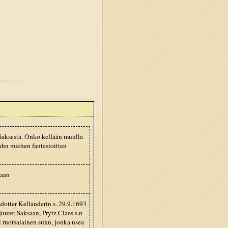
 Saksasta. Onko kellään muulla
anhn miehen fantasioitten
saan
dotter Kellanderin s. 29.9.1693
uuret Saksaan, Prytz Claes s.n
i ruotsalainen suku, jonka usea