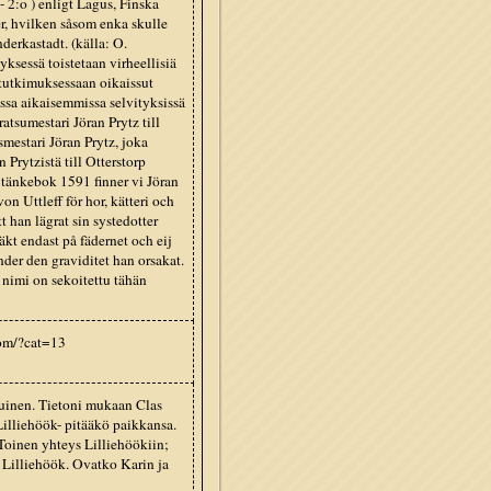
- 2:o ) enligt Lagus, Finska
r, hvilken såsom enka skulle
derkastadt. (källa: O.
yksessä toistetaan virheellisiä
 tutkimuksessaan oikaissut
ssa aikaisemmissa selvityksissä
atsumestari Jöran Prytz till
smestari Jöran Prytz, joka
 Prytzistä till Otterstorp
tänkebok 1591 finner vi Jöran
on Uttleff för hor, kätteri och
t han lägrat sin systedotter
läkt endast på fädernet och eij
nder den graviditet han orsakat.
 nimi on sekoitettu tähän
com/?cat=13
kuinen. Tietoni mukaan Clas
illiehöök- pitääkö paikkansa.
Toinen yhteys Lilliehöökiin;
 Lilliehöök. Ovatko Karin ja