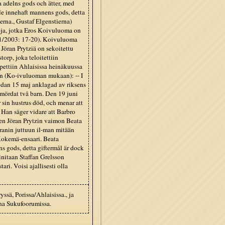
ka adelns gods och ätter, med
le innehaft mannens gods, detta
erna., Gustaf Elgenstierna)
toja, jotka Eros Koivuluoma on
s 1/2003: 17-20). Koivuluoma
 Jöran Prytziä on sekoitettu
torp, joka teloitettiin
apettiin Ahlaisissa heinäkuussa
aan (Ko-ivuluoman mukaan): -- I
edan 15 maj anklagad av riksens
a mördat två barn. Den 19 juni
r sin hustrus död, och menar att
. Han säger vidare att Barbro
sten Jöran Prytzin vaimon Beata
öranin juttuun il-man mitään
 Kokemä-ensaari. Beata
s gods, detta giftermål är dock
initaan Staffan Grelsson
i. Voisi ajallisesti olla
ssä, Porissa/Ahlaisissa., ja
una Sukufoorumissa.