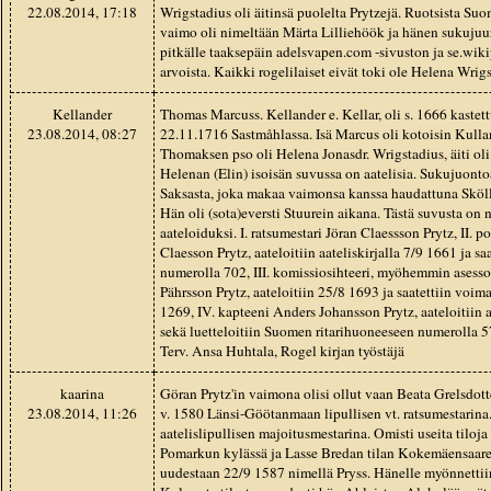
22.08.2014, 17:18
Wrigstadius oli äitinsä puolelta Prytzejä. Ruotsista S
vaimo oli nimeltään Märta Lilliehöök ja hänen sukujuu
pitkälle taaksepäin adelsvapen.com -sivuston ja se.wik
arvoista. Kaikki rogelilaiset eivät toki ole Helena Wrigs
Kellander
Thomas Marcuss. Kellander e. Kellar, oli s. 1666 kastet
23.08.2014, 08:27
22.11.1716 Sastmåhlassa. Isä Marcus oli kotoisin Kullan
Thomaksen pso oli Helena Jonasdr. Wrigstadius, äiti oli
Helenan (Elin) isoisän suvussa on aatelisia. Sukujuonto
Saksasta, joka makaa vaimonsa kanssa haudattuna Skölle
Hän oli (sota)eversti Stuurein aikana. Tästä suvusta on n
aateloiduksi. I. ratsumestari Jöran Claessson Prytz, II. 
Claesson Prytz, aateloitiin aateliskirjalla 7/9 1661 ja s
numerolla 702, III. komissiosihteeri, myöhemmin asess
Pährsson Prytz, aateloitiin 25/8 1693 ja saatettiin vo
1269, IV. kapteeni Anders Johansson Prytz, aateloitiin 
sekä luetteloitiin Suomen ritarihuoneeseen numerolla 5
Terv. Ansa Huhtala, Rogel kirjan työstäjä
kaarina
Göran Prytz'in vaimona olisi ollut vaan Beata Grelsdott
23.08.2014, 11:26
v. 1580 Länsi-Göötanmaan lipullisen vt. ratsumestarin
aatelislipullisen majoitusmestarina. Omisti useita tiloja
Pomarkun kylässä ja Lasse Bredan tilan Kokemäensaaren
uudestaan 22/9 1587 nimellä Pryss. Hänelle myönnettiin 