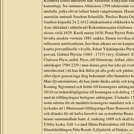
Kolmesta tilasta muodosti hän Ahlaisten Alakylään säte
kannattaja. Sai surmansa Ahlaisissa 1599 tehdessään va
miehille, jotka olivat tulleet häntä vangitsemaan. Haud
annettiin amiraali Joachim Scheelille. Puoliso Beata Gre
Gardien kirjeellä 24.2.1612 elinkautiseksi eläkkeeksi k
Asui iäkkäänä ( uthlefwad) Kokemäensaaren tilallansa 1
elossa vielä 1629. Kuoli ennen 1630. Porin Prytzit Pori
luvulta ainakin vuoteen 1881 saakka. Ennen isovihaa e
tulleeseen aatelissukuun. Isovihan aikana suvun kaupunk
kautta porvarilliselle vävylle, Johan Yrjänänpoika Pryt
porvari, Gabriel Prytzin (1663 - 1715) vävy. (Gabriel: 
Claësson Pryss, nobil. Pryss, till Otterstorp; Adlad, elle
adelskapet 1580 22/9 ( men denna gren har icke på svens
introducerad ) då han fick frälse på alla gods och gårda
eller eljest genom laga fång bekommit eller framdeles
Mars Qvartermästare, då han jämte finska adeln och krigsb
Konung Sigismund och hörde till konungens anhängar
30/10 en trohetsförpligtelse till konungen och deltog 15
med de tillfångatagna hertigens anhängare; Utsändes 15
norra orterna för att meddela konungens mandater och v
lyckades att i Mustasaari tillfångataga Hans Hansson t
och dömdes för att hafva besofvit sin systerdotter Beat
henne sammanaflade barn; d. omkring 1609 och skall ha
Ulfsby kyrka. Gift 1:o med Märta Pedersdotter, till Otters
Häradshöfdingen Pehr Bonde (Lilljehöök af Fårdala, sv. 