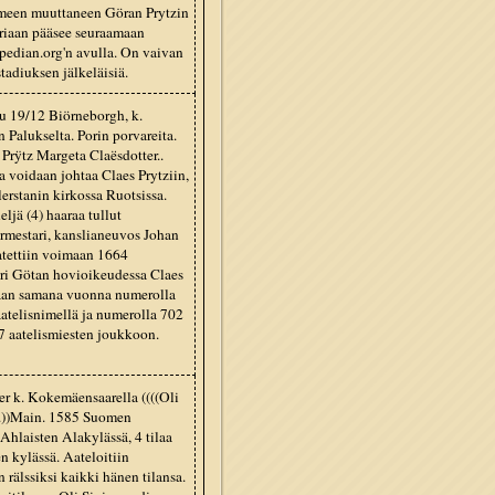
uomeen muuttaneen Göran Prytzin
riaan pääsee seuraamaan
ipedian.org'n avulla. On vaivan
tadiuksen jälkeläisiä.
tu 19/12 Biörneborgh, k.
 Palukselta. Porin porvareita.
 Prÿtz Margeta Claësdotter..
a voidaan johtaa Claes Prytziin,
rstanin kirkossa Ruotsissa.
eljä (4) haaraa tullut
pormestari, kanslianeuvos Johan
aatettiin voimaan 1664
ori Götan hovioikeudessa Claes
imaan samana vuonna numerolla
aatelisnimellä ja numerolla 702
7 aatelismiesten joukkoon.
er k. Kokemäensaarella ((((Oli
a.))Main. 1585 Suomen
 Ahlaisten Alakylässä, 4 tilaa
 kylässä. Aateloitiin
rälssiksi kaikki hänen tilansa.