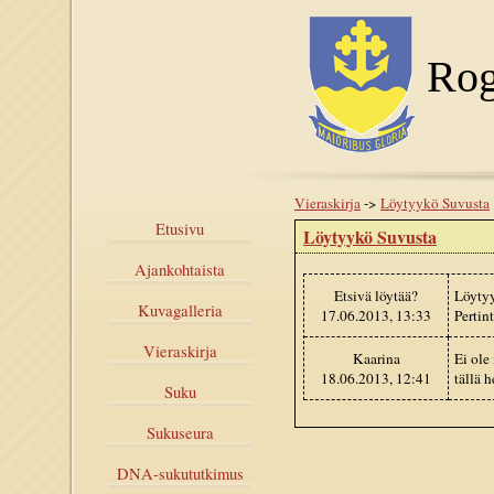
Rog
Vieraskirja
->
Löytyykö Suvusta
Etusivu
Löytyykö Suvusta
Ajankohtaista
Etsivä löytää?
Löytyy
Kuvagalleria
17.06.2013, 13:33
Pertin
Vieraskirja
Kaarina
Ei ole
18.06.2013, 12:41
tällä 
Suku
Sukuseura
DNA-sukututkimus