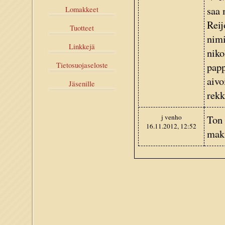
saa 
Lomakkeet
Reij
Tuotteet
nimi
Linkkejä
niko
papp
Tietosuojaseloste
aivo
Jäsenille
rekk
j venho
Ton 
16.11.2012, 12:52
maks