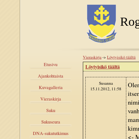
Rog
Vieraskirja
->
Löytyisikö täältä
Etusivu
Löytyisikö täältä
Ajankohtaista
Susanna
Olen
Kuvagalleria
15.11.2012, 11:58
itse
Vieraskirja
nimi
vanh
Suku
mamm
Sukuseura
kimm
DNA-sukututkimus
<- M