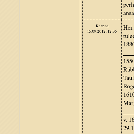
perh
ansa
Kaarina
Hei.
15.09.2012, 12:35
tule
1880
____
1550
Räbb
Taul
Roge
1610
Marg
____
v. 1
29.1