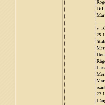
Roge
1610
Marg
____
v. 1
29.1
Stub
Meri
Hend
Råge
Lars
Meri
Mart
isän
27.1
Lång