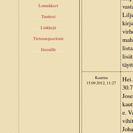
vast
Lomakkeet
Lilj
Tuotteet
kirj
Linkkejä
virh
mahd
Tietosuojaseloste
list
Jäsenille
lisä
täyt
Kaarina
Hei.
15.09.2012, 11:27
30.7
Jose
kaut
e. V
vihi
Joha