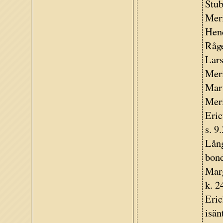
Stub
Meri
Hend
Råge
Lars
Mer
Mart
Meri
Eric
s. 9
Lång
bond
Marg
k. 2
Eric
isän