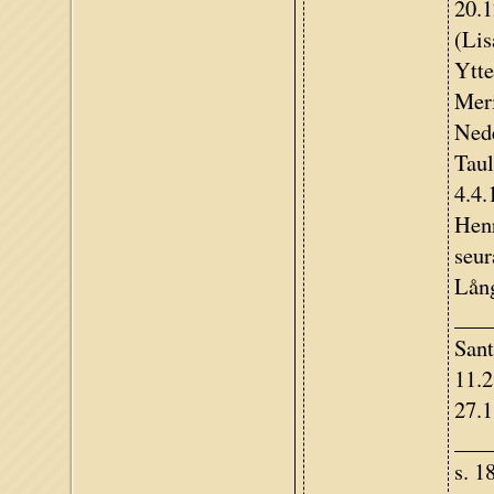
20.1
(Lis
Ytte
Meri
Nede
Taul
4.4.
Henr
seur
Lång
___
Sant
11.2
27.1
____
s. 1