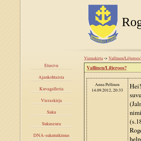
Rog
Vieraskirja
->
Vallinen/Liljeroos
Etusivu
Vallinen/Liljeroos?
Ajankohtaista
Anna Pellinen
Hei!
Kuvagalleria
14.09.2012, 20:33
suvu
Vieraskirja
(Jal
nimi
Suku
(s.1
Sukuseura
Roge
DNA-sukututkimus
help