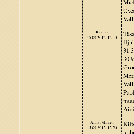
Mich
Öve
Vall
Kaarina
Täss
15.09.2012, 12:40
Hjal
31.3
30.9
Grön
Meri
Vall
Puol
muut
Aini
Anna Pellinen
Kiit
15.09.2012, 12:56
ja J