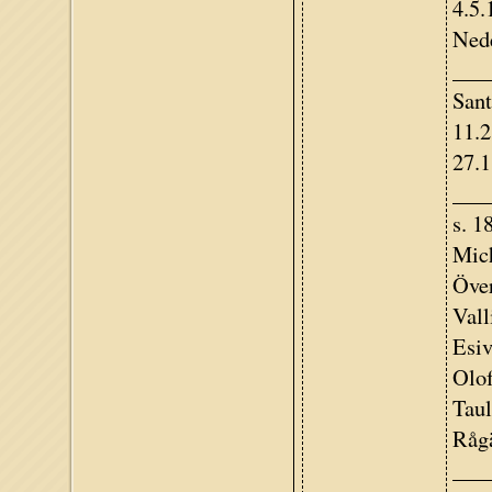
4.5.
Nede
___
Sant
11.2
27.1
____
s. 1
Mich
Öve
Vall
Esiv
Olof
Taul
Rågä
____