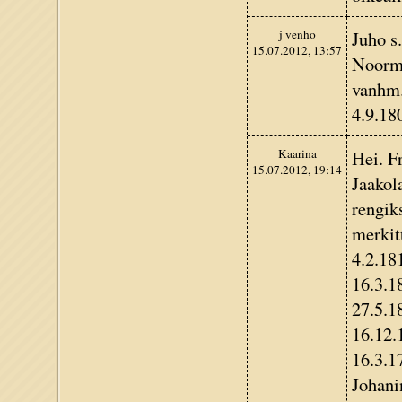
j venho
Juho s
15.07.2012, 13:57
Noorma
vanhm.
4.9.1
Kaarina
Hei. F
15.07.2012, 19:14
Jaakol
rengik
merkit
4.2.18
16.3.1
27.5.1
16.12.
16.3.1
Johani