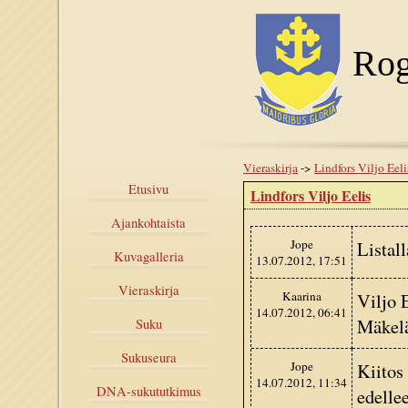
Rog
Vieraskirja
->
Lindfors Viljo Eeli
Etusivu
Lindfors Viljo Eelis
Ajankohtaista
Jope
Listal
Kuvagalleria
13.07.2012, 17:51
Vieraskirja
Kaarina
Viljo 
14.07.2012, 06:41
Mäkelä
Suku
Sukuseura
Jope
Kiitos 
14.07.2012, 11:34
DNA-sukututkimus
edelle