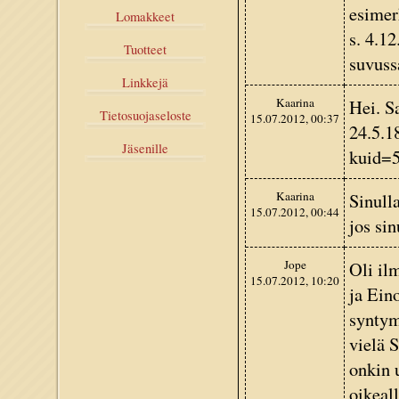
esimer
Lomakkeet
s. 4.1
Tuotteet
suvuss
Linkkejä
Kaarina
Hei. S
Tietosuojaseloste
15.07.2012, 00:37
24.5.18
Jäsenille
kuid=
Kaarina
Sinull
15.07.2012, 00:44
jos sin
Jope
Oli ilm
15.07.2012, 10:20
ja Ein
syntym
vielä 
onkin 
oikeall