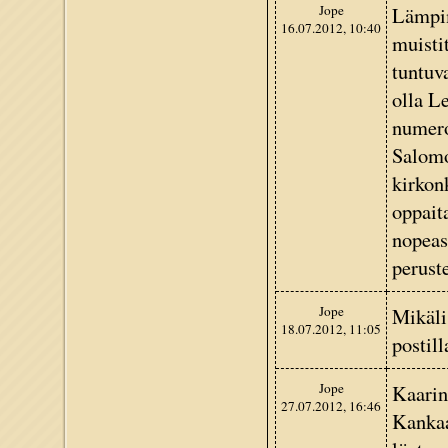
Jope
Lämpim
16.07.2012, 10:40
muisti
tuntuva
olla L
numero
Salomo
kirkonk
oppait
nopeas
peruste
Jope
Mikäli
18.07.2012, 11:05
postil
Jope
Kaarin
27.07.2012, 16:46
Kankaa