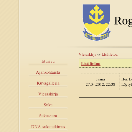
Rog
Vieraskirja
->
Lisätietoa
Etusivu
Lisätietoa
Ajankohtaista
Jaana
Hei, L
Kuvagalleria
27.04.2012, 22:38
Löytyi
Vieraskirja
Suku
Sukuseura
DNA-sukututkimus