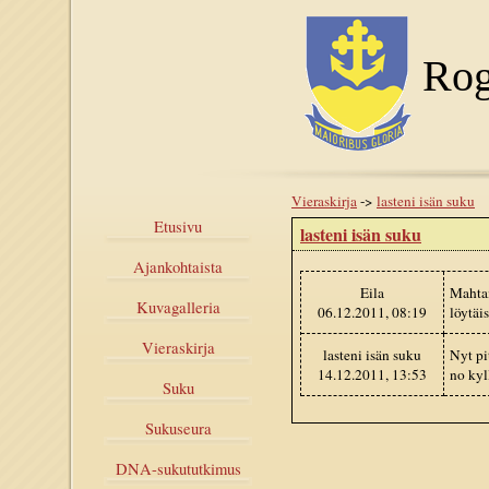
Rog
Vieraskirja
->
lasteni isän suku
Etusivu
lasteni isän suku
Ajankohtaista
Eila
Mahtai
Kuvagalleria
06.12.2011, 08:19
löytäi
Vieraskirja
lasteni isän suku
Nyt pi
14.12.2011, 13:53
no kyl
Suku
Sukuseura
DNA-sukututkimus