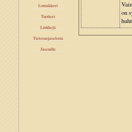
Vaim
Lomakkeet
on s
Tuotteet
huht
Linkkejä
Tietosuojaseloste
Jäsenille