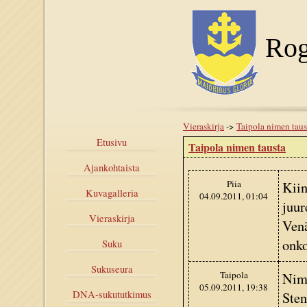
Rog
Vieraskirja
->
Taipola nimen taus
Etusivu
Taipola nimen tausta
Ajankohtaista
Piia
Kiin
Kuvagalleria
04.09.2011, 01:04
juur
Vieraskirja
Venä
onko
Suku
Sukuseura
Taipola
Nime
05.09.2011, 19:38
Sten
DNA-sukututkimus