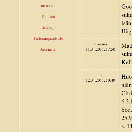
Goo
Lomakkeet
suku
Tuotteet
isän
Linkkejä
Hägg
Tietosuojaseloste
Kaarina
Math
Jäsenille
11.04.2011, 17:50
suku
Kell
j v
Huom
12.04.2011, 10:49
näin
Chri
6.3.
Söde
25.9
s. 1