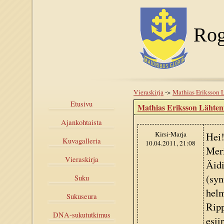
Rog
Vieraskirja
->
Mathias Eriksson 
Etusivu
Mathias Eriksson Lähte
Ajankohtaista
Kirsi-Marja
Hei!
Kuvagalleria
10.04.2011, 21:08
Meri
Vieraskirja
Äidi
(syn
Suku
helm
Sukuseura
Ripp
DNA-sukututkimus
esii