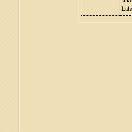
suku
Lähe