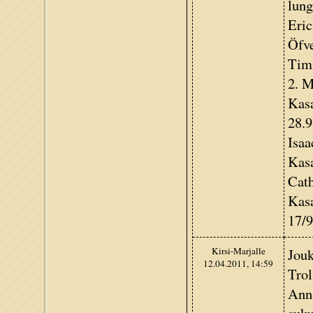
lung
Eric
Öfve
Timm
2. M
Kasa
28.9
Isaa
Kasa
Cath
Kasa
17/9
Kirsi-Marjalle
Jouk
12.04.2011, 14:59
Trol
Anna