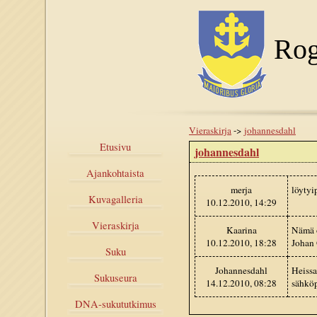
Rog
Vieraskirja
->
johannesdahl
Etusivu
johannesdahl
Ajankohtaista
merja
löytyi
Kuvagalleria
10.12.2010, 14:29
Vieraskirja
Kaarina
Nämä o
10.12.2010, 18:28
Johan 
Suku
Johannesdahl
Heissa
Sukuseura
14.12.2010, 08:28
sähköp
DNA-sukututkimus