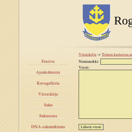
Rog
Vieraskirja
->
Toinen kasteessa a
Etusivu
Nimimerkki:
Viesti:
Ajankohtaista
Kuvagalleria
Vieraskirja
Suku
Sukuseura
DNA-sukututkimus