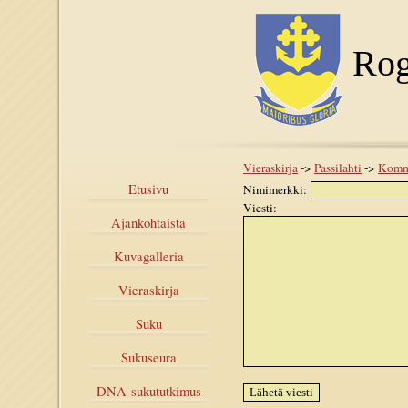
Rog
Vieraskirja
->
Passilahti
->
Komm
Etusivu
Nimimerkki:
Viesti:
Ajankohtaista
Kuvagalleria
Vieraskirja
Suku
Sukuseura
DNA-sukututkimus