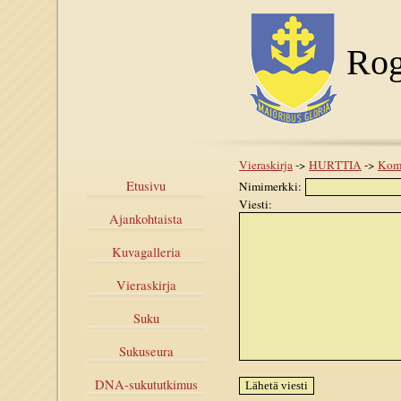
Rog
Vieraskirja
->
HURTTIA
->
Kom
Etusivu
Nimimerkki:
Viesti:
Ajankohtaista
Kuvagalleria
Vieraskirja
Suku
Sukuseura
DNA-sukututkimus