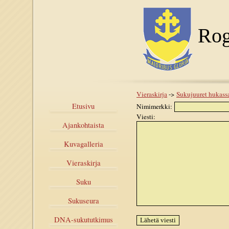
Rog
Vieraskirja
->
Sukujuuret hukass
Etusivu
Nimimerkki:
Viesti:
Ajankohtaista
Kuvagalleria
Vieraskirja
Suku
Sukuseura
DNA-sukututkimus