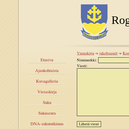
Rog
Vieraskirja
->
jakobssonit
->
Kom
Etusivu
Nimimerkki:
Viesti:
Ajankohtaista
Kuvagalleria
Vieraskirja
Suku
Sukuseura
DNA-sukututkimus