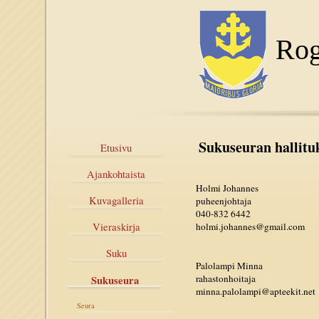
Rog
Sukuseuran hallituk
Etusivu
Ajankohtaista
Holmi Johannes
Kuvagalleria
puheenjohtaja
040-832 6442
holmi.johannes@gmail.com
Vieraskirja
Suku
Palolampi Minna
rahastonhoitaja
Sukuseura
minna.palolampi@apteekit.net
Seura