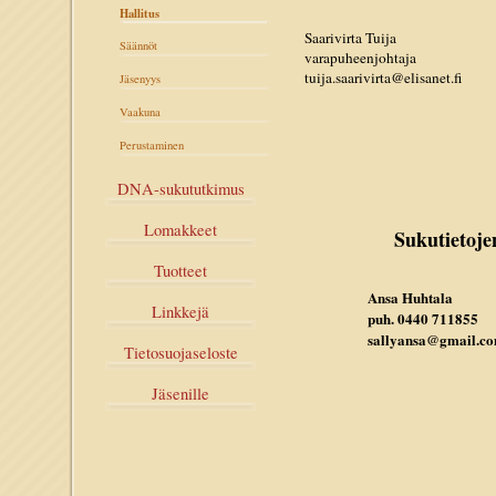
Hallitus
Saarivirta Tuija
Säännöt
varapuheenjohtaja
tuija.saarivirta@elisanet.fi
Jäsenyys
Vaakuna
Perustaminen
DNA-sukututkimus
Lomakkeet
Sukutietojen
Tuotteet
Ansa Huhtala
Linkkejä
puh. 0440 711855
sallyansa@gmail.co
Tietosuojaseloste
Jäsenille