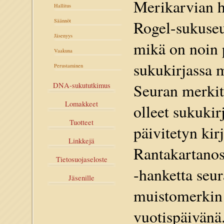
Merikarvian h
Hallitus
Säännöt
Rogel-sukuseu
Jäsenyys
mikä on noin 
Vaakuna
sukukirjassa m
Perustaminen
Seuran merkitt
DNA-sukututkimus
Lomakkeet
olleet sukuki
Tuotteet
päivitetyn kir
Linkkejä
Rantakartanos
Tietosuojaseloste
‐hanketta seur
Jäsenille
muistomerkin 
vuotispäivänä