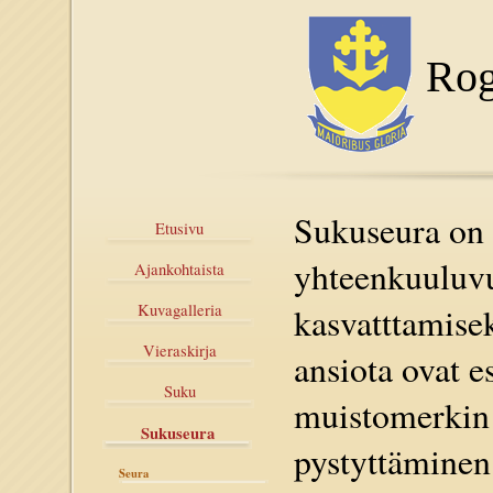
Rog
Sukuseura on 
Etusivu
yhteenkuuluvu
Ajankohtaista
Kuvagalleria
kasvatttamise
Vieraskirja
ansiota ovat 
Suku
muistomerkin 
Sukuseura
pystyttäminen
Seura